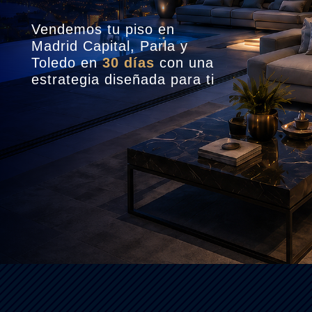
Vendemos tu piso en
Madrid Capital, Parla y
Toledo en
30 días
con una
estrategia diseñada para ti